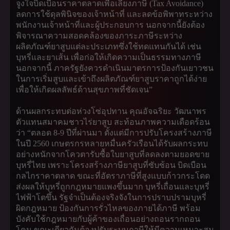
จูงใจบิดเบือนราคาตลาดเพื่อเลี่ยงภาษี (Tax Avoidance)
ลดการใช้ดุลพินิจของเจ้าหน้าที่ และลดข้อพิพาทระหว่าง
พนักงานเจ้าหน้าที่และผู้ประกอบการ นอกจากนี้ยังต้อง
พิจารณาความสอดคล้องของภาระภาษีระหว่าง
ผลิตภัณฑ์ยาสูบแต่ละประเภทซึ่งใช้ทดแทนกันได้ เช่น
บุหรี่และยาเส้น เพื่อก่อให้เกิดความเป็นธรรมทางภาษี
นอกจากนี้ ภาครัฐยังควรดำเนินมาตรการป้องกันเยาวชน
ในการเริ่มสูบและเข้าถึงผลิตภัณฑ์ยาสูบราคาถูกได้ง่าย
เพื่อให้เกิดผลลัพธ์ด้านสุขภาพที่ชัดเจน”
ด้านผลกระทบต่อห่วงโซ่อุปทาน คุณอัจฉริยะ วัฒนาพร
ตัวแทนสมาคมชาวไร่ยาสูบ สะท้อนภาพความเดือดร้อน
ว่า “ตลอด 8-9 ปีที่ผ่านมา ตั้งแต่มีการปรับโครงสร้างภาษี
ในปี 2560 เกษตรกรหลายหมื่นครัวเรือนได้รับผลกระทบ
อย่างหนักจากโควตารับซื้อใบยาสูบที่ลดลงตามยอดขาย
บุหรี่ไทย เพราะโครงสร้างภาษียาสูบที่ซับซ้อน บิดเบือน
กลไกราคาตลาด ขณะที่อัตราภาษีที่สูงแบบก้าวกระโดด
ส่งผลให้บุหรี่ถูกกฎหมายแพงขึ้นมาก บุหรี่เถื่อนและบุหรี่
ไฟฟ้าโตขึ้น รัฐจำเป็นต้องจริงจังในการปราบปรามบุหรี่
ผิดกฎหมาย ป้องกันการรั่วไหลของภายได้ภาษี พร้อม
บังคับใช้กฎหมายกับผู้ค้าของเถื่อนอย่างถอนรากถอน
โคน ขณะเดียวกันต้องปรับระบบภาษีให้มีความเหมาะสม