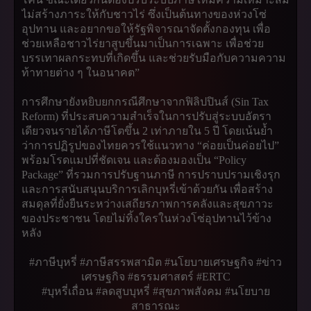
ไม่สร้างภาระให้กับชาวไร่ ซึ่งเป็นต้นทางของห่วงโซ่
อุปทาน และอยากขอให้รัฐพิจารณาจัดตั้งกองทุน เพื่อ
ช่วยเหลือชาวไร่ยาสูบขึ้นมาเป็นการเฉพาะ เพื่อช่วย
บรรเทาผลกระทบที่เกิดขึ้น และช่วยรับมือกับความความ
ท้าทายต่าง ๆ ในอนาคต”
การศึกษายังหยิบยกกรณีศึกษาจากฟิลิปปินส์ (Sin Tax
Reform) ที่ประสบความสำเร็จในการปรับสู่ระบบอัตรา
เดียวจนรายได้ภาษีโตขึ้น 2 เท่าภายใน 5 ปี โดยเน้นย้ำ
ว่าการปฏิรูปของไทยควรใช้แนวทาง “ค่อยเป็นค่อยไป”
พร้อมโรดแมปที่ชัดเจน และต้องมองเป็น “Policy
Package” ที่รวมการปรับฐานภาษี การปราบปรามเชิงรุก
และการสนับสนุนบริการเลิกบุหรี่เข้าด้วยกัน เพื่อสร้าง
สมดุลที่ยั่งยืนระหว่างเสถียรภาพการคลังและสุขภาวะ
ของประชาชน โดยไม่ทิ้งใครในห่วงโซ่อุปทานไว้ข้าง
หลัง
#ภาษีบุหรี่ #ภาษีสรรพสามิต #นโยบายเศรษฐกิจ #ข่าว
เศรษฐกิจ #ธรรมศาสตร์ #ERTC
#บุหรี่เถื่อน #ลดสูบบุหรี่ #สุขภาพสังคม #นโยบาย
สาธารณะ