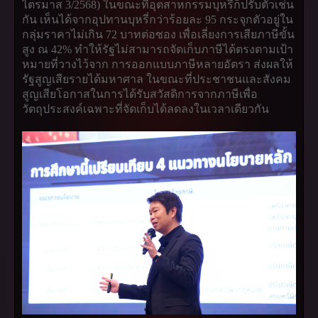
ไตรมาส 3/2568) ในขณะที่อุตสาหกรรมบุหรี่ก็ปรับตัวเช่น
กัน เห็นได้จากอุปทานบุหรี่กว่าร้อยละ 95 กระจุกตัวอยู่ใน
กลุ่มราคาไม่เกิน 72 บาทต่อซอง เพื่อเลี่ยงการเสียภาษีขั้น
สูง ณ 42% ทำให้รัฐไม่สามารถจัดเก็บภาษีได้ตรงตามเป้า
หมายที่วางไว้จาก การออกแบบภาษีหลายอัตรา ส่งผลให้
รัฐสูญเสียรายได้มหาศาล ในขณะที่ประชาชนและสังคม
สูญเสียโอกาสในการได้รับสวัสดิการจากภาษีเพื่อ
วัตถุประสงค์เฉพาะที่จัดเก็บได้ลดลงในเวลาเดียวกัน