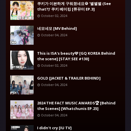
쿠키가 이븐하게 구워졌네요🍪 ‘별별별 (See
that?)’ 쿠키 베이킹 [쮸뀨미 EP.3]
October 02, 2024
네모네모 [MV Behind]
October 04, 2024
This is ISA's beauty🩷 [GQ KOREA Behind
the scene] [STAY:SEE #130]
October 02, 2024
GOLD [JACKET & TRAILER BEHIND]
October 04, 2024
2024 THE FACT MUSIC AWARDS🏆 [Behind
the Scenes] [Whatchunis EP.25]
October 04, 2024
I didn't cry [IU TV]