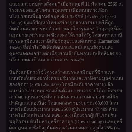
และผลกระทบทางสังคม” เมื่อวันพุธที่ 11 มีนาคม 2569 ณ
โรงแรมเดอะสุโกศล กรุงเทพฯ เพื่อเสนอทางเลือก
นโยบายบนพื้นฐานข้อมูลเชิงประจักษ์ (Evidence-based
Policy) มุ่งแก้ปัญหาโครงสร้างอุตสาหกรรมบุหรี่ที่ถูก
บิดเบือนและการหดตัวอย่างต่อเนื่องรุนแรง วิกฤตบุหรี่ผิด
กฎหมายแพร่ระบาด ซึ่งส่งผลให้รายได้รัฐโดยเฉพาะภาษี
สรรพสามิตและภาษีเพื่อวัตถุประสงค์เฉพาะ (Earmarked
Taxes) ซึ่งนำไปใช้เพื่อพัฒนาและสนับสนุนสังคมและ
ชุมชนลดลงอย่างต่อเนื่องรวมถึงบั่นทอนประสิทธิผลของ
นโยบายต่อเป้าหมายด้านสาธารณสุข
นับตั้งแต่มีการใช้โครงสร้างสรรพสามิตบุหรี่ซิกาแรต
แบบจัดเก็บสองขาทั้งตามปริมาณและภาษีตามมูลค่าแบบ
สองอัตรา (25% และ 42%) โดยมีระดับราคาขายปลีก
แนะนำ 72 บาทต่อซองเป็นตัวแบ่ง พบว่ารายได้ภาษีสรรพ
สามิตยาสูบของรัฐมีความผันผวนและถดถอยอย่างมีนัย
สำคัญและต่อเนื่อง โดยลดลงจากประมาณ 68,603 ล้าน
บาทในปีงบประมาณ พ.ศ. 2560 สู่ประมาณ 47,489 ล้าน
บาทในปีงบประมาณ พ.ศ. 2568 เนื่องจากผู้บริโภคปรับ
พฤติกรรมหันไปหาบุหรี่ราคาถูก (Down-trading) และบุหรี่
ผิดกฎหมายซึ่งปัจจุบันครองส่วนแบ่งตลาดสูงถึง 25% (ณ