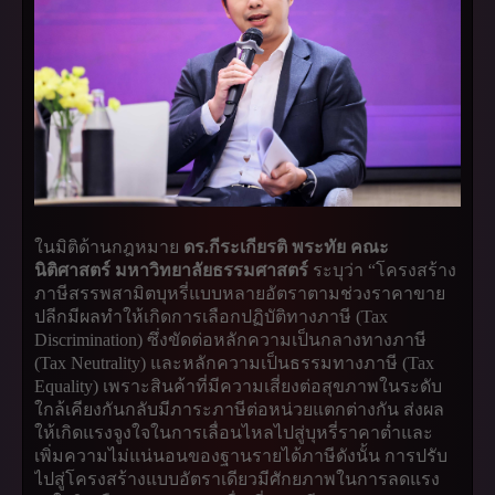
ในมิติด้านกฎหมาย
ดร.กีระเกียรติ พระทัย คณะ
นิติศาสตร์ มหาวิทยาลัยธรรมศาสตร์
ระบุว่า “โครงสร้าง
ภาษีสรรพสามิตบุหรี่แบบหลายอัตราตามช่วงราคาขาย
ปลีกมีผลทำให้เกิดการเลือกปฏิบัติทางภาษี (Tax
Discrimination) ซึ่งขัดต่อหลักความเป็นกลางทางภาษี
(Tax Neutrality) และหลักความเป็นธรรมทางภาษี (Tax
Equality) เพราะสินค้าที่มีความเสี่ยงต่อสุขภาพในระดับ
ใกล้เคียงกันกลับมีภาระภาษีต่อหน่วยแตกต่างกัน ส่งผล
ให้เกิดแรงจูงใจในการเลื่อนไหลไปสู่บุหรี่ราคาต่ำและ
เพิ่มความไม่แน่นอนของฐานรายได้ภาษีดังนั้น การปรับ
ไปสู่โครงสร้างแบบอัตราเดียวมีศักยภาพในการลดแรง