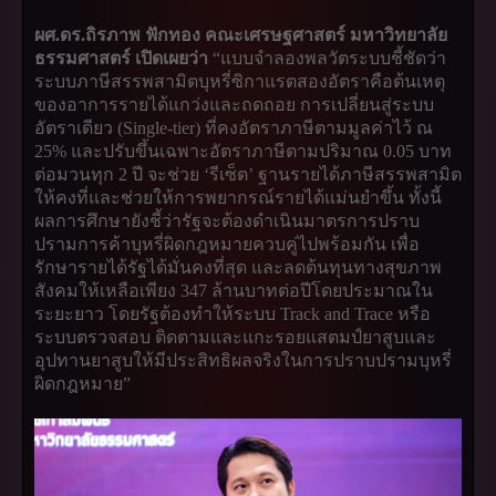
ผศ.ดร.ถิรภาพ ฟักทอง คณะเศรษฐศาสตร์ มหาวิทยาลัย
ธรรมศาสตร์ เปิดเผยว่า
“แบบจำลองพลวัตระบบชี้ชัดว่า
ระบบภาษีสรรพสามิตบุหรี่ซิกาแรตสองอัตราคือต้นเหตุ
ของอาการรายได้แกว่งและถดถอย การเปลี่ยนสู่ระบบ
อัตราเดียว (Single-tier) ที่คงอัตราภาษีตามมูลค่าไว้ ณ
25% และปรับขึ้นเฉพาะอัตราภาษีตามปริมาณ 0.05 บาท
ต่อมวนทุก 2 ปี จะช่วย ‘รีเซ็ต’ ฐานรายได้ภาษีสรรพสามิต
ให้คงที่และช่วยให้การพยากรณ์รายได้แม่นยำขึ้น ทั้งนี้
ผลการศึกษายังชี้ว่ารัฐจะต้องดำเนินมาตรการปราบ
ปรามการค้าบุหรี่ผิดกฎหมายควบคู่ไปพร้อมกัน เพื่อ
รักษารายได้รัฐได้มั่นคงที่สุด และลดต้นทุนทางสุขภาพ
สังคมให้เหลือเพียง 347 ล้านบาทต่อปีโดยประมาณใน
ระยะยาว โดยรัฐต้องทำให้ระบบ Track and Trace หรือ
ระบบตรวจสอบ ติดตามและแกะรอยแสตมป์ยาสูบและ
อุปทานยาสูบให้มีประสิทธิผลจริงในการปราบปรามบุหรี่
ผิดกฎหมาย”