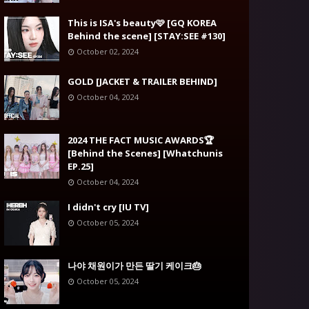
This is ISA's beauty🩷 [GQ KOREA
Behind the scene] [STAY:SEE #130]
October 02, 2024
GOLD [JACKET & TRAILER BEHIND]
October 04, 2024
2024 THE FACT MUSIC AWARDS🏆
[Behind the Scenes] [Whatchunis
EP.25]
October 04, 2024
I didn't cry [IU TV]
October 05, 2024
나야 채원이가 만든 딸기 케이크🎂
October 05, 2024