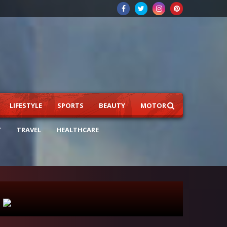
LIFESTYLE
SPORTS
BEAUTY
MOTOR
T
TRAVEL
HEALTHCARE