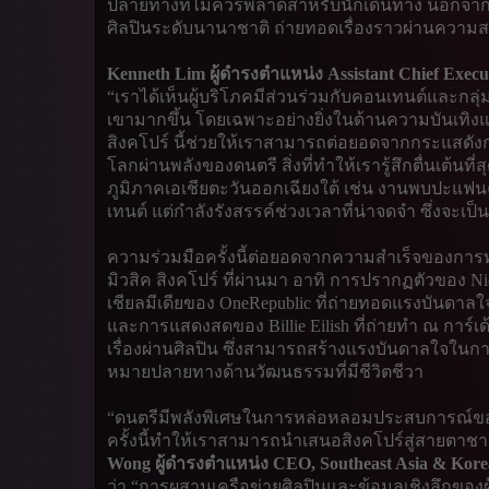
ปลายทางที่ไม่ควรพลาดสำหรับนักเดินทาง นอกจากนี้
ศิลปินระดับนานาชาติ ถ่ายทอดเรื่องราวผ่านควา
Kenneth Lim ผู้ดำรงตำแหน่ง Assistant Chief Execu
“เราได้เห็นผู้บริโภคมีส่วนร่วมกับคอนเทนต์และก
เขามากขึ้น โดยเฉพาะอย่างยิ่งในด้านความบันเทิงแ
สิงคโปร์ นี้ช่วยให้เราสามารถต่อยอดจากกระแสดังกล่าว
โลกผ่านพลังของดนตรี สิ่งที่ทำให้เรารู้สึกตื่นเต้น
ภูมิภาคเอเชียตะวันออกเฉียงใต้ เช่น งานพบปะแฟนค
เทนต์ แต่กำลังรังสรรค์ช่วงเวลาที่น่าจดจำ ซึ่งจะ
ความร่วมมือครั้งนี้ต่อยอดจากความสำเร็จของการท่
มิวสิค สิงคโปร์ ที่ผ่านมา อาทิ การปรากฏตัวของ 
เชียลมีเดียของ OneRepublic ที่ถ่ายทอดแรงบันดาลใจเ
และการแสดงสดของ Billie Eilish ที่ถ่ายทำ ณ การ์เด
เรื่องผ่านศิลปิน ซึ่งสามารถสร้างแรงบันดาลใจใน
หมายปลายทางด้านวัฒนธรรมที่มีชีวิตชีวา
“ดนตรีมีพลังพิเศษในการหล่อหลอมประสบการณ์ของผ
ครั้งนี้ทำให้เราสามารถนำเสนอสิงคโปร์สู่สายตา
Wong ผู้ดำรงตำแหน่ง CEO, Southeast Asia & Korea,
ว่า “การผสานเครือข่ายศิลปินและข้อมูลเชิงลึกของผู้