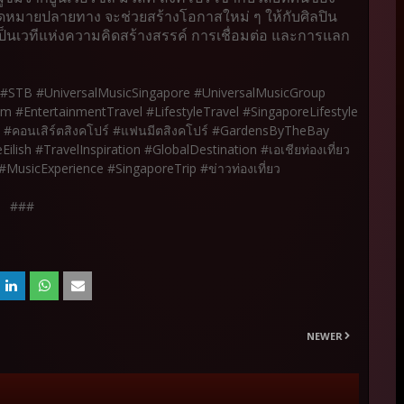
จุดหมายปลายทาง จะช่วยสร้างโอกาสใหม่ ๆ ให้กับศิลปิน
ป็นเวทีแห่งความคิดสร้างสรรค์ การเชื่อมต่อ และการแลก
d #STB #UniversalMusicSingapore #UniversalMusicGroup
ism #EntertainmentTravel #LifestyleTravel #SingaporeLifestyle
ศ #คอนเสิร์ตสิงคโปร์ #แฟนมีตสิงคโปร์ #GardensByTheBay
lish #TravelInspiration #GlobalDestination #เอเชียท่องเที่ยว
#MusicExperience #SingaporeTrip #ข่าวท่องเที่ยว
###
NEWER