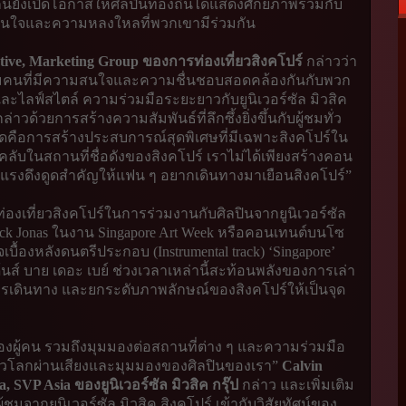
ยังเปิดโอกาสให้ศิลปินท้องถิ่นได้แสดงศักยภาพร่วมกับ
มสนใจและความหลงใหลที่พวกเขามีร่วมกัน
tive, Marketing Group ของการท่องเที่ยวสิงคโปร์
กล่าวว่า
ลุ่มคนที่มีความสนใจและความชื่นชอบสอดคล้องกันกับพวก
ละไลฟ์สไตล์ ความร่วมมือระยะยาวกับยูนิเวอร์ซัล มิวสิค
ด้วยการสร้างความสัมพันธ์ที่ลึกซึ้งยิ่งขึ้นกับผู้ชมทั่ว
ที่สุดคือการสร้างประสบการณ์สุดพิเศษที่มีเฉพาะสิงคโปร์ใน
ลับในสถานที่ชื่อดังของสิงคโปร์ เราไม่ได้เพียงสร้างคอน
เป็นแรงดึงดูดสำคัญให้แฟน ๆ อยากเดินทางมาเยือนสิงคโปร์”
องเที่ยวสิงคโปร์ในการร่วมงานกับศิลปินจากยูนิเวอร์ซัล
Nick Jonas ในงาน Singapore Art Week หรือคอนเทนต์บนโซ
บื้องหลังดนตรีประกอบ (Instrumental track) ‘Singapore’
้นส์ บาย เดอะ เบย์ ช่วงเวลาเหล่านี้สะท้อนพลังของการเล่า
การเดินทาง และยกระดับภาพลักษณ์ของสิงคโปร์ให้เป็นจุด
ู้คน รวมถึงมุมมองต่อสถานที่ต่าง ๆ และความร่วมมือ
ชาวโลกผ่านเสียงและมุมมองของศิลปินของเรา”
Calvin
 SVP Asia ของยูนิเวอร์ซัล มิวสิค กรุ๊ป
กล่าว และเพิ่มเติม
ชมจากยูนิเวอร์ซัล มิวสิค สิงคโปร์ เข้ากับวิสัยทัศน์ของ