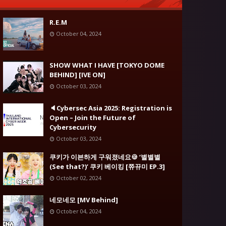
R.E.M
October 04, 2024
SHOW WHAT I HAVE [TOKYO DOME
BEHIND] [IVE ON]
October 03, 2024
🔈Cybersec Asia 2025: Registration is
Open – Join the Future of
Cybersecurity
October 03, 2024
쿠키가 이븐하게 구워졌네요🍪 ‘별별별
(See that?)’ 쿠키 베이킹 [쮸뀨미 EP.3]
October 02, 2024
네모네모 [MV Behind]
October 04, 2024