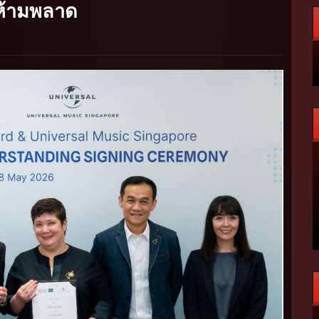
่ห้ามพลาด