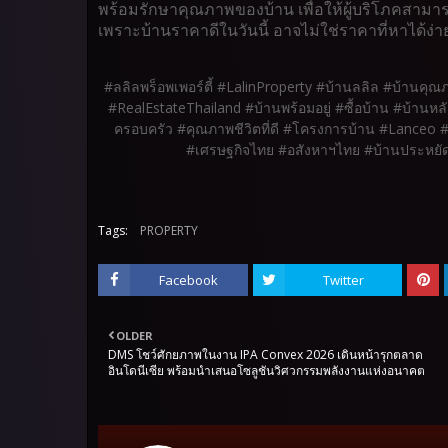
พร้อมรักษาคุณภาพของบ้าน เพื่อให้ผู้บริโภคสามารถเข
เพราะบ้านราคาดีในวันนี้ อาจไม่ใช่ราคาที่หาได้ง่
#ลลิลพร็อพเพอร์ตี้ #LalinProperty #บ้านลลิล #บ้านคุณ
#RealEstateThailand #บ้านพร้อมอยู่ #ซื้อบ้าน #บ้านหล
ครอบครัว #คุณภาพชีวิตที่ดี #โครงการบ้าน #Lanceo 
#เศรษฐกิจไทย #อสังหาฯไทย #บ้านประหยัดค
Tags:
PROPERTY
Facebook
Twitter
OLDER
DMS โชว์ศักยภาพในงาน IPA Convex 2026 เดินหน้ารุกตลาด
อินโดนีเซีย พร้อมนำเสนอโซลูชันวิศวกรรมพลังงานแห่งอนาคต