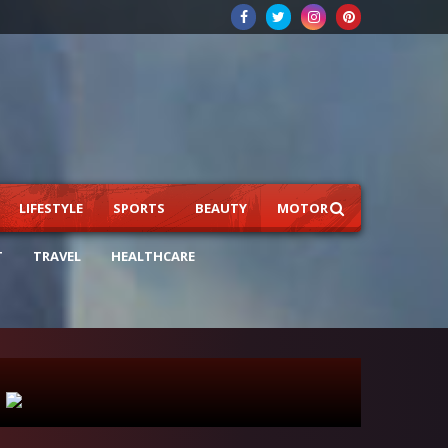
LIFESTYLE
SPORTS
BEAUTY
MOTOR
T
TRAVEL
HEALTHCARE