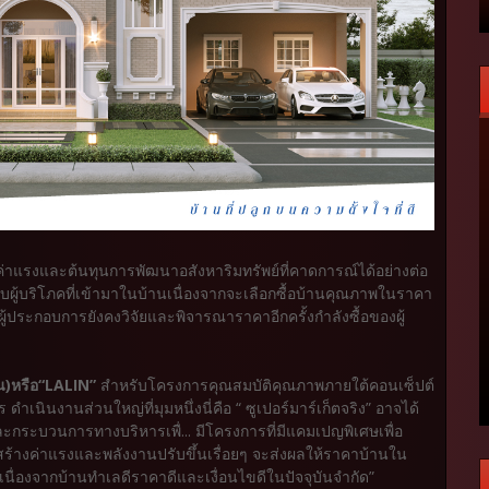
งค่าแรงและต้นทุนการพัฒนาอสังหาริมทรัพย์ที่คาดการณ์ได้อย่างต่อ
ับผู้บริโภคที่เข้ามาในบ้านเนื่องจากจะเลือกซื้อบ้านคุณภาพในราคา
ผู้ประกอบการยังคงวิจัยและพิจารณาราคาอีกครั้งกำลังซื้อของผู้
ชน)หรือ“LALIN”
สำหรับโครงการคุณสมบัติคุณภาพภายใต้คอนเซ็ปต์
ดำเนินงานส่วนใหญ่ที่มุมหนึ่งนี่คือ “ ซูเปอร์มาร์เก็ตจริง” อาจได้
และกระบวนการทางบริหารเพื่... มีโครงการที่มีแคมเปญพิเศษเพื่อ
ุก่อสร้างค่าแรงและพลังงานปรับขึ้นเรื่อยๆ จะส่งผลให้ราคาบ้านใน
เนื่องจากบ้านทำเลดีราคาดีและเงื่อนไขดีในปัจจุบันจำกัด”