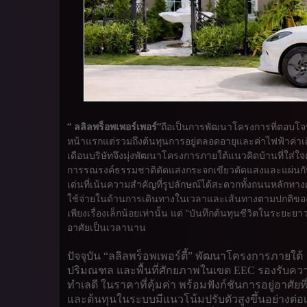
“ ลลิลพร็อพเพอร์เพอร์”
ถือเป็นการพัฒนาโครงการที่ตอบโจทย์
หน้าแรกแต่รวมถึงต้นทุนการอยู่ตลอดอายุและค่าไฟฟ้าค่า
เดือนบริษัทจึงมุ่งพัฒนาโครงการภายใต้แนวคิดบ้านที่ใส่
การรณรงค์ธรรมชาติตัดแสงกระจกเขียวตัดแสงและแผ่นกันค
เด่นที่เน้นความสำคัญที่รูปลักษณ์ได้สะดวกทั้งถนนหลักทา
ใช้จ่ายในด้านการเดินทางในเวลาและเส้นทางตามปกติของคว
เพียงเรื่องเล็กน้อยเท่านั้น แต่ “บันทึกต้นทุนชีวิตในระ
อาศัยเป็นเวลานาน
ปัจจุบัน “ลลิลพร็อพเพอร์ตี้” พัฒนาโครงการภายใต้
ปริมณฑล และพื้นที่ศักยภาพในเขต
EEC
รองรับคว
ทำเลดี ในราคาที่คุ้มค่า พร้อมฟังก์ชันการอยู่อาศัย
และต้นทุนในระบบมีแนวโน้มปรับตัวสูงขึ้นอย่างต่อเนื่อ