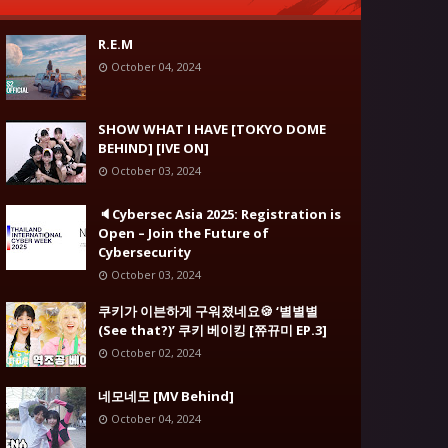
R.E.M
October 04, 2024
SHOW WHAT I HAVE [TOKYO DOME
BEHIND] [IVE ON]
October 03, 2024
🔈Cybersec Asia 2025: Registration is
Open – Join the Future of
Cybersecurity
October 03, 2024
쿠키가 이븐하게 구워졌네요🍪 ‘별별별
(See that?)’ 쿠키 베이킹 [쮸뀨미 EP.3]
October 02, 2024
네모네모 [MV Behind]
October 04, 2024