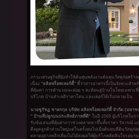
ภาวะเศรษฐกิจที่ยังทำให้ต้นทุนพลังงานต้นทุนวัสดุก่อสร้า
เนื่อง
“ลลิลพร็อพเพอร์ตี้”
ชี้ว่าสารอาหารนี้เป็นจังหวะสำหร
ที่คุ้มค่า การคำนวณจะค่อย ๆ สะท้อนสู่บ้านในโดยเฉพาะที่
บริโภค บ้านทำเลดีราคาโดน และเตอร์ได้เริ่มกลายเป็น
นายชูรัชฏ ชาครกุล บริษัท ลลิลพร็อพเพอร์ตี้ จำกัด (มหา
“ บ้านที่ปลูกบนประสิทธิภาพที่ดี"
ในปี 2569 ผู้บริโภคในการ 
รับข้อเสนอที่คุ้มค่ากว่าช่วงตลาดขาขึ้นทั้งราคา วิจารณ์ 
ดึงดูดลูกค้าส่วนใหญ่แต่ในครั้งต่อไปเมื่อต้นทุนที่ดินวัสด
ตลาดอย่างหลีกเลี่ยงไม่ได้ส่งผลให้ผู้บริโภคตัดสินใจรอนาน