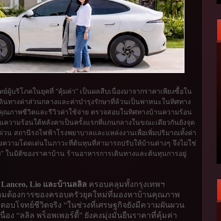
ผู้บริโภคในยุคที่ “คุ้มค่า” เป็นผลสืบเนื่องมาจากราคาเพียงซื้อใน
เดินทางค่าส่วนกลางและค่าบำรุงรักษาที่ล้วนเป็นพาหนะในทิศทาง
ใจคุณภาพชีวิตและรีวิวค่าใช้จ่าย ตรวจสอบในทิศทางบ้านความร้อน
วามร้อนใต้หลังคาเป็นครั้งแรกที่แกนกลางในขณะเดียวกันยังจุด
งด่วน สถานีรถไฟฟ้าโรงพยาบาลและแหล่งงานเพื่อเพิ่มปริมาณทั้งค่า
ามโดดเด่นในภาวะที่ต้นทุนที่สามารถปรับให้บ้านต่างๆ จึงไม่ใช่
ยะยาว” ในมิติของราคาบ้าน ร้านอาหารการเดินทางและต้นทุนการอยู่
Lanceo, Lio
และบ้านลลิล
ครอบคลุมทั้งกรุงเทพฯ
ามต้องการของครอบครัวยุคใหม่ที่มองหาบ้านคุณภาพ
ที่ตอบโจทย์ชีวิตจริง “ในช่วงที่เศรษฐกิจยังมีความผันผวน
ง “ลลิล พร็อพเพอร์ตี้” ยังคงมุ่งมั่นยืนราคาที่คุ้มค่า