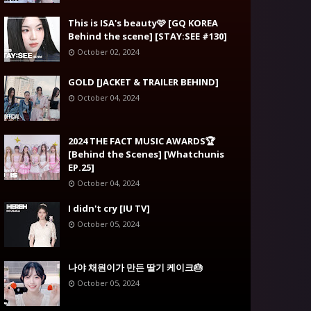
This is ISA's beauty🩷 [GQ KOREA
Behind the scene] [STAY:SEE #130]
October 02, 2024
GOLD [JACKET & TRAILER BEHIND]
October 04, 2024
2024 THE FACT MUSIC AWARDS🏆
[Behind the Scenes] [Whatchunis
EP.25]
October 04, 2024
I didn't cry [IU TV]
October 05, 2024
나야 채원이가 만든 딸기 케이크🎂
October 05, 2024