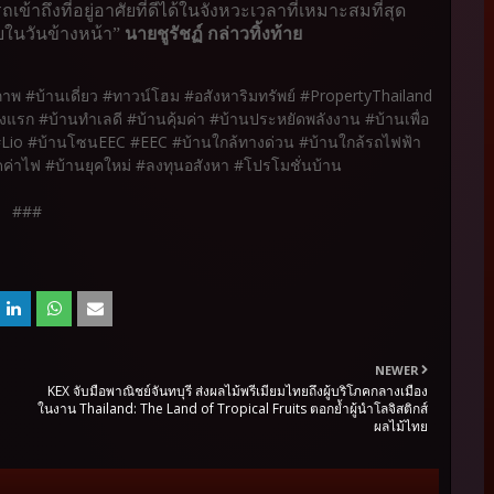
้าถึงที่อยู่อาศัยที่ดีได้ในจังหวะเวลาที่เหมาะสมที่สุด
ายในวันข้างหน้า”
นายชูรัชฏ์ กล่าวทิ้งท้าย
ภาพ #บ้านเดี่ยว #ทาวน์โฮม #อสังหาริมทรัพย์ #PropertyThailand
ังแรก #บ้านทำเลดี #บ้านคุ้มค่า #บ้านประหยัดพลังงาน #บ้านเพื่อ
#Lio #บ้านโซนEEC #EEC #บ้านใกล้ทางด่วน #บ้านใกล้รถไฟฟ้า
่าไฟ #บ้านยุคใหม่ #ลงทุนอสังหา #โปรโมชั่นบ้าน
###
NEWER
KEX จับมือพาณิชย์จันทบุรี ส่งผลไม้พรีเมียมไทยถึงผู้บริโภคกลางเมือง
ในงาน Thailand: The Land of Tropical Fruits ตอกย้ำผู้นำโลจิสติกส์
ผลไม้ไทย