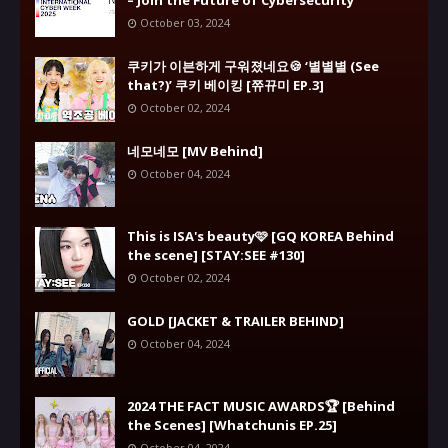
– Join the Future of Cybersecurity
October 03, 2024
쿠키가 이븐하게 구워졌네요🍪 ‘별별별 (See
that?)’ 쿠키 베이킹 [쮸뀨미 EP.3]
October 02, 2024
네모네모 [MV Behind]
October 04, 2024
This is ISA's beauty🩷 [GQ KOREA Behind
the scene] [STAY:SEE #130]
October 02, 2024
GOLD [JACKET & TRAILER BEHIND]
October 04, 2024
2024 THE FACT MUSIC AWARDS🏆 [Behind
the Scenes] [Whatchunis EP.25]
October 04, 2024