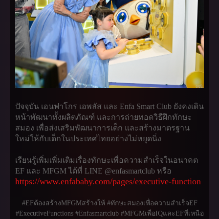
ปัจจุบัน เอนฟาโกร เอพลัส และ Enfa Smart Club ยังคงเดิน
หน้าพัฒนาทั้งผลิตภัณฑ์ และการถ่ายทอดวิธีฝึกทักษะ
สมอง เพื่อส่งเสริมพัฒนาการเด็ก และสร้างมาตรฐาน
ใหม่ให้กับเด็กในประเทศไทยอย่างไม่หยุดนิ่ง
เรียนรู้เพิ่มเพิ่มเติมเรื่องทักษะเพื่อความสำเร็จในอนาคต
EF และ MFGM ได้ที่ LINE @enfasmartclub หรือ
https://www.enfababy.com/pages/executive-function
#EFต้องสร้างMFGMสร้างให้ #ทักษะสมองเพื่อความสำเร็จEF
#ExecutiveFunctions #Enfasmartclub #MFGMเพื่อIQและEFที่เหนือ