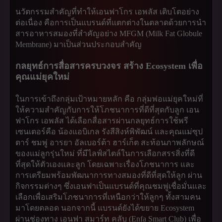
นวัตกรรมสำคัญที่ทำให้เอนฟาโกร เอพลัส เติบโตอย่าง
ต่อเนื่อง คือการเป็นแบรนด์ที่แตกต่างในตลาดด้วยการนำ
สารอาหารสมองที่สำคัญอย่าง MFGM (Milk Fat Globule
Membrane) มาเป็นส่วนประกอบสำคัญ
กลยุทธ์การสื่อสารครบวงจร สร้าง Ecosystem เพื่อ
คุณแม่ยุคใหม่
ในการเข้าถึงกลุ่มเป้าหมายหลัก คือ กลุ่มพ่อแม่ยุคใหม่ที่
ให้ความสำคัญกับการให้โภชนาการที่ดีที่สุดกับลูก เอน
ฟาโกร เอพลัส ได้เลือกสื่อสารผ่านกลยุทธ์การใช้พรี
เซนเตอร์คือ น้องแอบิเกล รังสีสิงห์พิพัฒน์ และคุณแม่ซุป
ตาร์ ชมพู่ อารยา อัลเบอร์ต้า ฮาร์เก็ต สะท้อนภาพลักษณ์
ของแม่ลูกรุ่นใหม่ ที่มีไลฟ์สไตล์ในการเลือกสรรสิ่งที่ดี
ที่สุดให้ตัวเองและลูก โดยเฉพาะเรื่องโภชนาการ และ
การเตรียมพร้อมพัฒนาการทางสมองที่ดีที่สุดให้ลูก ผ่าน
กิจกรรมต่างๆ ซึ่งเอนฟาเป็นแบรนด์ที่คุณชมพู่เชื่อมั่นและ
เลือกเพื่อเสริมโภชนาการที่เหนือกว่าให้ลูกๆ ทั้งสามคน
มาโดยตลอด นอกจากนี้ แบรนด์ยังได้ขยาย Ecosystem
ผ่านช่องทาง เอนฟา สมาร์ท คลับ (Enfa Smart Club) เพื่อ