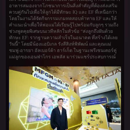
อาหารสมองจากโภชนาการเป็นสิ่งสำคัญที่ต้องส่งเสริม
ควบคู่กันไปเพื่อให้ลูกได้มีทักษะ IQ และ EF ที่เหนือกว่า
โดยในงานได้จัดกิจกรรมเกมทดสอบท้าทาย EF และให้
คำแนะนำเพื่อให้พ่อแม่ได้เรียนรู้ไปพร้อมกับลูกๆ รวมถึง
ช่วงพูดคุยพิเศษบนเวทีหลักในหัวข้อ “ส่งลูกถึงฝันด้วย
ทักษะ EF: รากฐานความสำเร็จในอนาคต ที่สร้างได้เลย
วันนี้” โดยมีน้องแอบิเกล รังสีสิงห์พิพัฒน์ และคุณแม่
ชมพู่-อารยา อัลเบอร์ต้า ฮาร์เก็ต ในฐานะพรีเซนเตอร์คู่
แม่ลูกของเอนฟาโกร เอพลัส มาร่วมแชร์ประสบการณ์