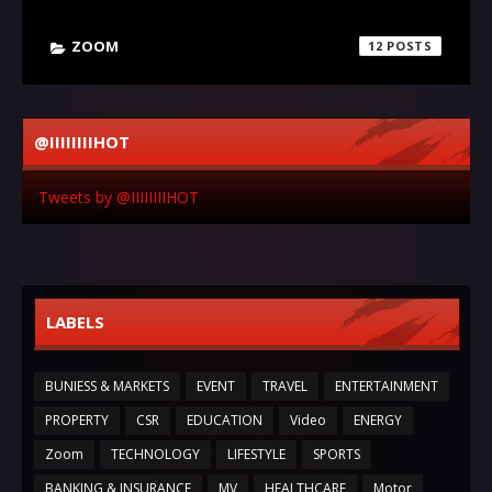
ZOOM
12
@IIIIIIIIHOT
Tweets by @IIIIIIIIHOT
LABELS
BUNIESS & MARKETS
EVENT
TRAVEL
ENTERTAINMENT
PROPERTY
CSR
EDUCATION
Video
ENERGY
Zoom
TECHNOLOGY
LIFESTYLE
SPORTS
BANKING & INSURANCE
MV
HEALTHCARE
Motor