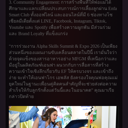
3. Community Engagement: การสร้างพื้นที่ให้พ่อแม่ได้
ศึกษาและแลกเปลี่ยนประสบการณ์การเลี้ยงลูกผ่าน Enfa
Smart Club ทั้งออฟไลน์ และออนไลน์ที่มี 6 ช่องทางโซ
เชียลมีเดียตั้งแต่ LINE, Facebook, Instagram, Tiktok,
Youtube และ Spotify เพื่อสร้างความผูกพัน มีส่วนร่วม
และ Brand Loyalty ที่แข็งแกร่ง
“การร่วมงาน Alpha Skills Summit & Expo 2026 เป็นเพียง
ส่วนหนึ่งของแผนงานขับเคลื่อนตลาดในปีนี้ เรามั่นใจว่า
ด้วยจุดแข็งของสารอาหารอย่าง MFGM ที่เหนือกว่าและ
มีอยู่ในผลิตภัณฑ์เอนฟา ผนวกกับการสื่อสารที่สร้าง
ความเข้าใจเชิงลึกเกี่ยวกับ EF ให้ครบวงจร และเข้าถึง
ง่าย จะทำให้เอนฟาโกร เอพลัส ยังครองใจคุณพ่อคุณแม่
ยุคใหม่ในฐานะเพื่อนคู่คิดคนสำคัญที่จะช่วยส่งต่อความ
สำเร็จให้กับลูกรักตั้งแต่วันนี้และในอนาคต” คุณมาเรีย
กล่าวปิดท้าย