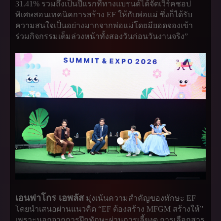
31.41% รวมถึงเป็นปีแรกที่ทางแบรนด์ได้จัดเวิร์คชอป
พิเศษสอนเทคนิคการสร้าง EF ให้กับพ่อแม่ ซึ่งก็ได้รับ
ความสนใจเป็นอย่างมากจากพ่อแม่โดยมียอดจองเข้า
ร่วมกิจกรรมเต็มล่วงหน้าทั้งสองวันก่อนวันงานจริง”
เอนฟาโกร เอพลัส
มุ่งเน้นความสำคัญของทักษะ EF
โดยนำเสนอผ่านแนวคิด “EF ต้องสร้าง MFGM สร้างให้”
เพราะนอกจากการฝึกทักษะผ่านการเลี้ยงดู การเลือกสาร