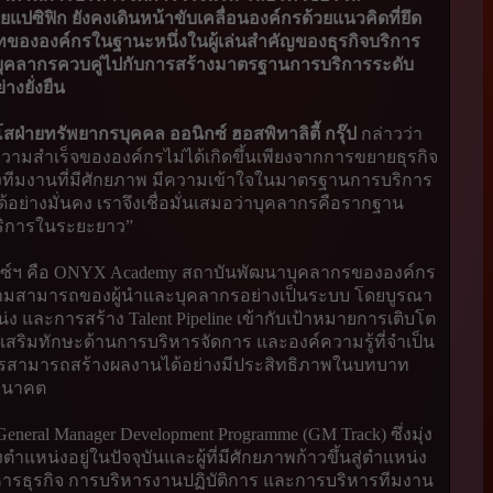
ยแปซิฟิก ยังคงเดินหน้าขับเคลื่อนองค์กรด้วยแนวคิดที่ยึด
ขององค์กรในฐานะหนึ่งในผู้เล่นสำคัญของธุรกิจบริการ
บุคลากรควบคู่ไปกับการสร้างมาตรฐานการบริการระดับ
งยั่งยืน
่ายทรัพยากรบุคคล ออนิกซ์ ฮอสพิทาลิตี้ กรุ๊ป
กล่าวว่า
ความสำเร็จขององค์กรไม่ได้เกิดขึ้นเพียงจากการขยายธุรกิจ
งทีมงานที่มีศักยภาพ มีความเข้าใจในมาตรฐานการบริการ
ย่างมั่นคง เราจึงเชื่อมั่นเสมอว่าบุคลากรคือรากฐาน
ริการในระยะยาว”
กซ์ฯ คือ ONYX Academy สถาบันพัฒนาบุคลากรขององค์กร
ความสามารถของผู้นำและบุคลากรอย่างเป็นระบบ โดยบูรณา
ละการสร้าง Talent Pipeline เข้ากับเป้าหมายการเติบโต
สริมทักษะด้านการบริหารจัดการ และองค์ความรู้ที่จำเป็น
กรสามารถสร้างผลงานได้อย่างมีประสิทธิภาพในบทบาท
นอนาคต
eral Manager Development Programme (GM Track) ซึ่งมุ่ง
ตำแหน่งอยู่ในปัจจุบันและผู้ที่มีศักยภาพก้าวขึ้นสู่ตำแหน่ง
หารธุรกิจ การบริหารงานปฏิบัติการ และการบริหารทีมงาน