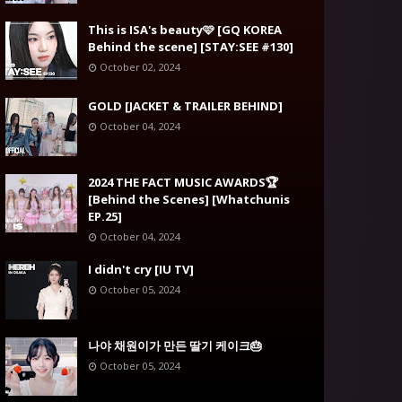
This is ISA's beauty🩷 [GQ KOREA
Behind the scene] [STAY:SEE #130]
October 02, 2024
GOLD [JACKET & TRAILER BEHIND]
October 04, 2024
2024 THE FACT MUSIC AWARDS🏆
[Behind the Scenes] [Whatchunis
EP.25]
October 04, 2024
I didn't cry [IU TV]
October 05, 2024
나야 채원이가 만든 딸기 케이크🎂
October 05, 2024