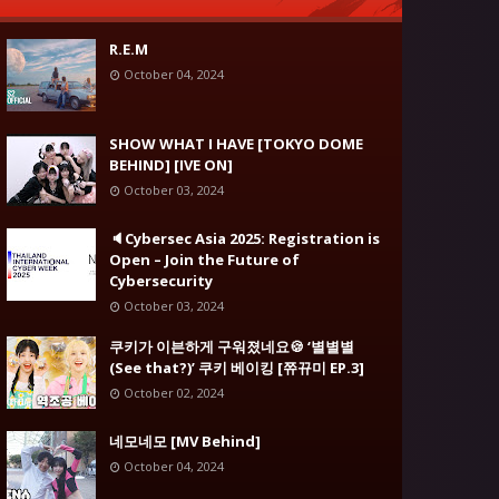
R.E.M
October 04, 2024
SHOW WHAT I HAVE [TOKYO DOME
BEHIND] [IVE ON]
October 03, 2024
🔈Cybersec Asia 2025: Registration is
Open – Join the Future of
Cybersecurity
October 03, 2024
쿠키가 이븐하게 구워졌네요🍪 ‘별별별
(See that?)’ 쿠키 베이킹 [쮸뀨미 EP.3]
October 02, 2024
네모네모 [MV Behind]
October 04, 2024