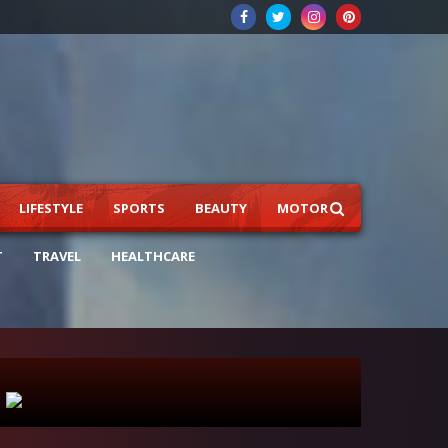
LIFESTYLE
SPORTS
BEAUTY
MOTOR
T
TRAVEL
HEALTHCARE