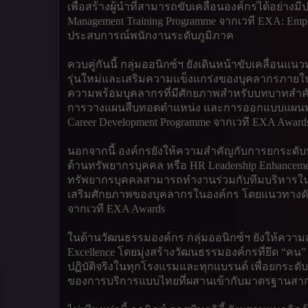
เพื่อสร้างผู้นำที่สามารถขับเคลื่อนองค์กรได้อย่าง
Management Training Programme จากเวที EXA: Empl
ประสบการณ์พนักงานระดับภูมิภาค
ควบคู่กันนี้ กลุ่มออนิกซ์ฯ ยังเดินหน้าขับเคลื่อนแนวท
รุ่นใหม่และเสริมความแข็งแกร่งของบุคลากรภายในองค
ความพร้อมบุคลากรที่มีศักยภาพสำหรับบทบาทสำ
การวางแผนสืบทอดตำแหน่ง และการออกแบบแผนพัฒ
Career Development Programme จากเวที EXA Award
นอกจากนี้ องค์กรยังให้ความสำคัญกับการยกระดั
ด้านทรัพยากรบุคคล หรือ HR Leadership Enhancemen
ทรัพยากรบุคคลสามารถทำงานร่วมกับทีมบริหารใน
เสริมศักยภาพของบุคลากรในองค์กร โดยแนวทางดังกล่
จากเวที EXA Awards
ในด้านวัฒนธรรมองค์กร กลุ่มออนิกซ์ฯ ยังให้ความส
Excellence โดยมุ่งสร้างวัฒนธรรมองค์กรที่ยึด “คน
ปฏิบัติจริงในทุกโรงแรมและทุกแบรนด์ เพื่อยกระด
ของการบริการแบบไทยที่ผสานเข้ากับมาตรฐานสากล