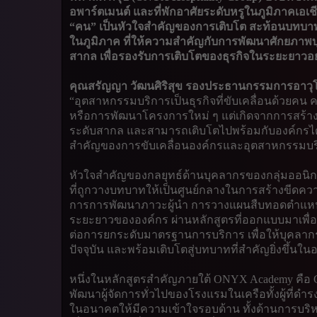
อพาร์ตเมนต์ และที่พักอาศัยระดับหรูในภูมิภาคเอเชี
“คน” เป็นหัวใจสำคัญของการเติบโต สะท้อนบทบาท
ในภูมิภาค ที่ให้ความสำคัญกับการพัฒนาศักยภาพ
สากล เพื่อรองรับการเติบโตของธุรกิจในระยะยาวอย่า
คุณสรัญญา วัฒนศิริสุข รองประธานกรรมการอาวุโสฝ
“อุตสาหกรรมบริการเป็นธุรกิจที่ขับเคลื่อนด้วยคน 
หรือการพัฒนาโครงการใหม่ ๆ แต่เกิดจากการสร้า
ระดับสากล และสามารถเติบโตไปพร้อมกับองค์กรได้อ
สำคัญของการขับเคลื่อนองค์กรและอุตสาหกรรมบ
หัวใจสำคัญของกลยุทธ์ด้านบุคลากรของกลุ่มออนิ
ที่ถูกวางบทบาทให้เป็นศูนย์กลางในการสร้างขีด
การการพัฒนาภาวะผู้นำ การวางแผนสืบทอดตำแหน่ง แ
ระยะยาวขององค์กร ผ่านหลักสูตรที่ออกแบบมาเพื่อเ
ต่อการยกระดับมาตรฐานการบริการ เพื่อให้บุคลา
ปัจจุบัน และพร้อมเติบโตสู่บทบาทที่สำคัญยิ่งขึ้นใ
หนึ่งในหลักสูตรสำคัญภายใต้ ONYX Academy คือ Gen
พัฒนาผู้จัดการทั่วไปของโรงแรมในเครือทั้งผู้ที่ดำรง
ในอนาคตให้มีความเข้าใจรอบด้าน ทั้งด้านการบริ