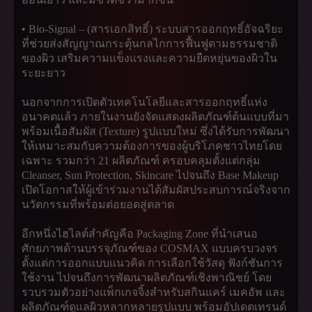
• Bio-Signal – (สารเอกสิทธิ์) ระบบสารออกฤทธิ์อัจฉริยะ
ที่ช่วยส่งสัญญาณกระตุ้นกลไกการฟื้นฟูตามธรรมชาติ
ของผิว เสริมความแข็งแรงและความยืดหยุ่นของผิวใน
ระยะยาว
นอกจากการเปิดตัวเทคโนโลยีและสารออกฤทธิ์แห่ง
อนาคตแล้ว ภายในงานยังจัดแสดงผลิตภัณฑ์ต้นแบบที่มา
พร้อมเนื้อสัมผัส (Texture) รูปแบบใหม่ ซึ่งได้รับการพัฒนา
ให้เหมาะสมกับความต้องการของผู้บริโภคชาวไทยโดย
เฉพาะ รวมกว่า 21 ผลิตภัณฑ์ ครอบคลุมตั้งแต่กลุ่ม
Cleanser, Sun Protection, Skincare ไปจนถึง Base Makeup
เปิดโอกาสให้ผู้เข้าร่วมงานได้สัมผัสประสบการณ์จริงจาก
นวัตกรรมที่พร้อมต่อยอดสู่ตลาด
อีกหนึ่งไฮไลต์สำคัญคือ Packaging Zone ที่นำเสนอ
ศักยภาพด้านบรรจุภัณฑ์ของ COSMAX แบบครบวงจร
ตั้งแต่การออกแบบแนวคิด การเลือกใช้วัสดุ ฟังก์ชันการ
ใช้งาน ไปจนถึงการพัฒนาผลิตภัณฑ์เชิงพาณิชย์ โดย
รวบรวมตัวอย่างแพ็กเกจจิ้งสำหรับสกินแคร์ เมคอัพ และ
ผลิตภัณฑ์ดูแลผิวหลากหลายรูปแบบ พร้อมอัปเดตเทรนด์