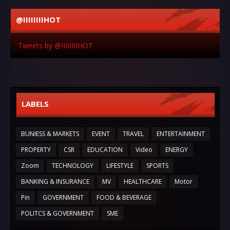
@IIIIIIIIHOT
Tweets by @IIIIIIIIHOT
LABELS
BUNIESS & MARKETS
EVENT
TRAVEL
ENTERTAINMENT
PROPERTY
CSR
EDUCATION
Video
ENERGY
Zoom
TECHNOLOGY
LIFESTYLE
SPORTS
BANKING & INSURANCE
MV
HEALTHCARE
Motor
Pin
GOVERNMENT
FOOD & BEVERAGE
POLITCS & GOVERNMENT
SME