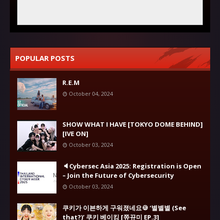
POPULAR POSTS
R.E.M
October 04, 2024
SHOW WHAT I HAVE [TOKYO DOME BEHIND]
[IVE ON]
October 03, 2024
🔈Cybersec Asia 2025: Registration is Open
– Join the Future of Cybersecurity
October 03, 2024
쿠키가 이븐하게 구워졌네요🍪 ‘별별별 (See
that?)’ 쿠키 베이킹 [쮸뀨미 EP.3]