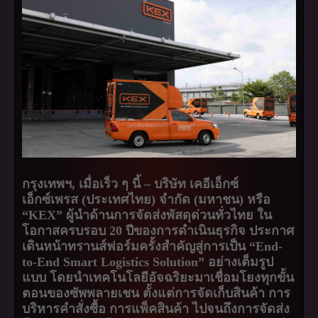
กรุงเทพฯ, เมื่อเร็ว ๆ นี้ – บริษัท เคอีเอ็กซ์
เอ็กซ์เพรส (ประเทศไทย) จำกัด (มหาชน) หรือ
“KEX” ผู้นำด้านการจัดส่งพัสดุด่วนทั่วไทย ใน
โอกาสครบรอบ 20 ปีของการดำเนินธุรกิจ ประกาศ
เดินหน้าทรานส์ฟอร์มครั้งสำคัญสู่การเป็น “End-
to-End Smart Logistics Solution” อย่างเต็มรูป
แบบ โดยนำเทคโนโลยีอัจฉริยะมาเชื่อมโยงทุกขั้น
ตอนของซัพพลายเชน ตั้งแต่การจัดเก็บสินค้า การ
บริหารคำสั่งซื้อ การแพ็คสินค้า ไปจนถึงการจัดส่ง