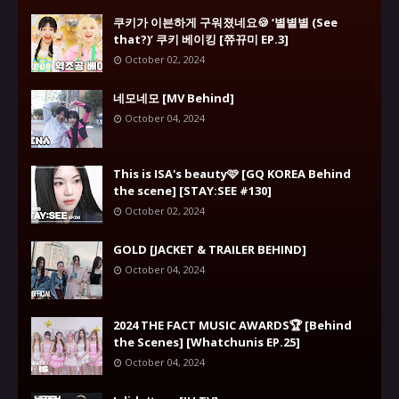
쿠키가 이븐하게 구워졌네요🍪 ‘별별별 (See
that?)’ 쿠키 베이킹 [쮸뀨미 EP.3]
October 02, 2024
네모네모 [MV Behind]
October 04, 2024
This is ISA's beauty🩷 [GQ KOREA Behind
the scene] [STAY:SEE #130]
October 02, 2024
GOLD [JACKET & TRAILER BEHIND]
October 04, 2024
2024 THE FACT MUSIC AWARDS🏆 [Behind
the Scenes] [Whatchunis EP.25]
October 04, 2024