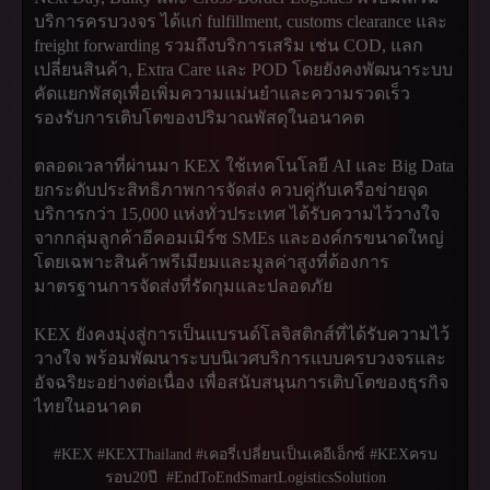
บริการครบวงจร ได้แก่ fulfillment, customs clearance และ
freight forwarding รวมถึงบริการเสริม เช่น COD, แลก
เปลี่ยนสินค้า, Extra Care และ POD โดยยังคงพัฒนาระบบ
คัดแยกพัสดุเพื่อเพิ่มความแม่นยำและความรวดเร็ว
รองรับการเติบโตของปริมาณพัสดุในอนาคต
ตลอดเวลาที่ผ่านมา KEX ใช้เทคโนโลยี AI และ Big Data
ยกระดับประสิทธิภาพการจัดส่ง ควบคู่กับเครือข่ายจุด
บริการกว่า 15,000 แห่งทั่วประเทศ ได้รับความไว้วางใจ
จากกลุ่มลูกค้าอีคอมเมิร์ซ SMEs และองค์กรขนาดใหญ่
โดยเฉพาะสินค้าพรีเมียมและมูลค่าสูงที่ต้องการ
มาตรฐานการจัดส่งที่รัดกุมและปลอดภัย
KEX ยังคงมุ่งสู่การเป็นแบรนด์โลจิสติกส์ที่ได้รับความไว้
วางใจ พร้อมพัฒนาระบบนิเวศบริการแบบครบวงจรและ
อัจฉริยะอย่างต่อเนื่อง เพื่อสนับสนุนการเติบโตของธุรกิจ
ไทยในอนาคต
#KEX #KEXThailand #เคอรี่เปลี่ยนเป็นเคอีเอ็กซ์ #KEXครบ
รอบ20ปี #EndToEndSmartLogisticsSolution