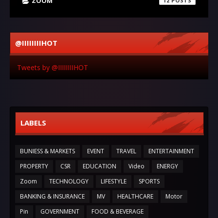
ZOOM
12
@IIIIIIIIHOT
Tweets by @IIIIIIIIHOT
LABELS
BUNIESS & MARKETS
EVENT
TRAVEL
ENTERTAINMENT
PROPERTY
CSR
EDUCATION
Video
ENERGY
Zoom
TECHNOLOGY
LIFESTYLE
SPORTS
BANKING & INSURANCE
MV
HEALTHCARE
Motor
Pin
GOVERNMENT
FOOD & BEVERAGE