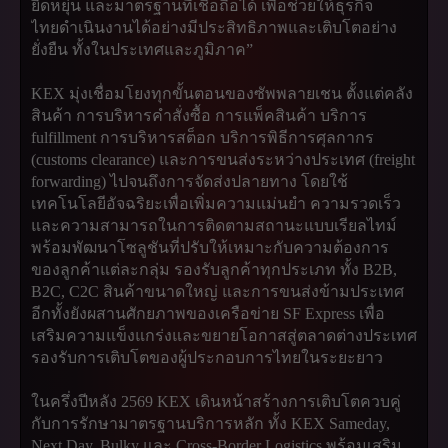
ยืดหยุ่น และมาตรฐานที่เชื่อถือได้ เพื่อช่วยให้ธุรกิจ
ไทยดำเนินงานได้อย่างมีประสิทธิภาพและเติบโตอย่าง
ยั่งยืน ทั้งในประเทศและภูมิภาค”
KEX มุ่งเชื่อมโยงทุกขั้นตอนของซัพพลายเชน ตั้งแต่คลัง
สินค้า การบริหารคำสั่งซื้อ การแพ็คสินค้า บริการ
fulfillment การบริหารสต็อก บริการพิธีการศุลกากร
(customs clearance) และการขนส่งระหว่างประเทศ (freight
forwarding) ไปจนถึงการจัดส่งปลายทาง โดยใช้
เทคโนโลยีอัจฉริยะเพื่อเพิ่มความแม่นยำ ความรวดเร็ว
และความสามารถในการติดตามสถานะแบบเรียลไทม์
พร้อมพัฒนาโซลูชันที่ปรับให้เหมาะกับความต้องการ
ของลูกค้าแต่ละกลุ่ม รองรับลูกค้าทุกประเภท ทั้ง B2B,
B2C, C2C สินค้าขนาดใหญ่ และการขนส่งข้ามประเทศ
อีกทั้งยังผสานศักยภาพของเครือข่าย SF Express เพื่อ
เสริมความแข็งแกร่งและขยายโอกาสสู่ตลาดต่างประเทศ
รองรับการเติบโตของผู้ประกอบการไทยในระยะยาว
ในครึ่งปีหลัง 2569 KEX เดินหน้าสร้างการเติบโตควบคู่
กับการรักษามาตรฐานบริการหลัก ทั้ง KEX Sameday,
Next Day, Bulky และ Cross-Border Logistics พร้อมเสริม